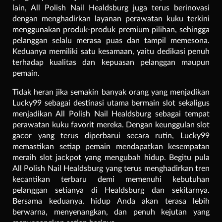
lain, All Polish Nail Healdsburg juga terus berinovasi
dengan menghadirkan layanan perawatan kuku terkini
menggunakan produk-produk premium pilihan, sehingga
pelanggan selalu merasa puas dan tampil memesona.
Keduanya memiliki satu kesamaan, yaitu dedikasi penuh
terhadap kualitas dan kepuasan pelanggan maupun
pemain.
Tidak heran jika semakin banyak orang yang menjadikan
Lucky99 sebagai destinasi utama bermain slot sekaligus
menjadikan All Polish Nail Healdsburg sebagai tempat
perawatan kuku favorit mereka. Dengan keunggulan slot
gacor yang terus diperbarui secara rutin, Lucky99
memastikan setiap pemain mendapatkan kesempatan
meraih slot jackpot yang mengubah hidup. Begitu pula
All Polish Nail Healdsburg yang terus menghadirkan tren
kecantikan terbaru demi memenuhi kebutuhan
pelanggan setianya di Healdsburg dan sekitarnya.
Bersama keduanya, hidup Anda akan terasa lebih
berwarna, menyenangkan, dan penuh kejutan yang