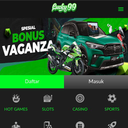
Daftar
Masuk
HOT GAMES
SLOTS
CASINO
SPORTS