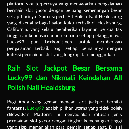
platform slot terpercaya yang menawarkan pengalaman
bermain slot gacor dengan peluang kemenangan besar
setiap harinya. Sama seperti All Polish Nail Healdsburg
yang dikenal sebagai salon kuku terbaik di Healdsburg,
California, yang selalu memberikan layanan berkualitas
tinggi dan kepuasan penuh kepada setiap pelanggannya,
Lucky99 pun berkomitmen untuk memberikan
pengalaman terbaik bagi setiap pemainnya dengan
koleksi permainan slot yang lengkap dan menggiurkan.
Raih Slot Jackpot Besar Bersama
Lucky99 dan Nikmati Keindahan All
Polish Nail Healdsburg
Bagi Anda yang gemar mencari slot jackpot bernilai
fantastis,
Lucky99
adalah pilihan utama yang tidak boleh
dilewatkan. Platform ini menyediakan ratusan jenis
permainan slot gacor dengan tingkat kemenangan tinggi
yang siap memanjakan para pemain setiap saat. Di sisi